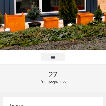
27
>
Товары
>
27
Архивы