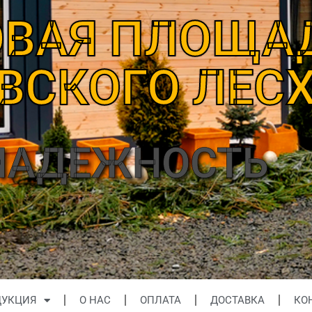
ОВАЯ ПЛОЩА
ВСКОГО ЛЕС
ДУКЦИЯ
О НАС
ОПЛАТА
ДОСТАВКА
КО