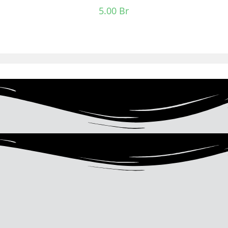
5.00
Br